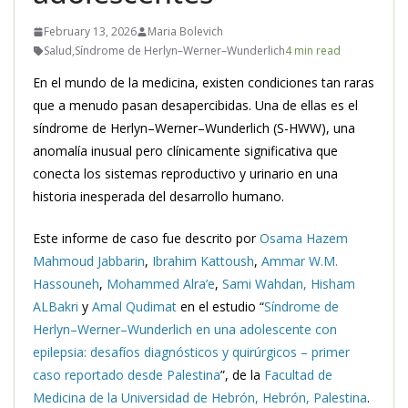
February 13, 2026
Maria Bolevich
Salud
,
Síndrome de Herlyn–Werner–Wunderlich
4 min read
En el mundo de la medicina, existen condiciones tan raras
que a menudo pasan desapercibidas. Una de ellas es el
síndrome de Herlyn–Werner–Wunderlich (S-HWW), una
anomalía inusual pero clínicamente significativa que
conecta los sistemas reproductivo y urinario en una
historia inesperada del desarrollo humano.
Este informe de caso fue descrito por
Osama Hazem
Mahmoud Jabbarin
,
Ibrahim Kattoush
,
Ammar W.M.
Hassouneh
,
Mohammed Alra’e
,
Sami Wahdan,
Hisham
ALBakri
y
Amal Qudimat
en el estudio “
Síndrome de
Herlyn–Werner–Wunderlich en una adolescente con
epilepsia: desafíos diagnósticos y quirúrgicos – primer
caso reportado desde Palestina
”, de la
Facultad de
Medicina de la Universidad de Hebrón, Hebrón, Palestina
.