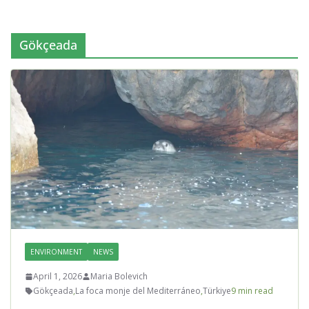
Gökçeada
ENVIRONMENT
NEWS
April 1, 2026
Maria Bolevich
Gökçeada
,
La foca monje del Mediterráneo
,
Türkiye
9 min read