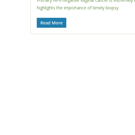
Primary HPV-negative vaginal cancer is extremely r
highlights the importance of timely biopsy.
Read More