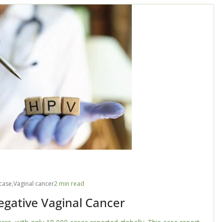
case
,
Vaginal cancer
2 min read
gative Vaginal Cancer