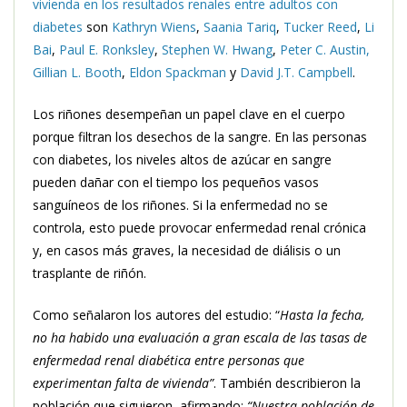
vivienda en los resultados renales entre adultos con
diabetes
son
Kathryn Wiens
,
Saania Tariq
,
Tucker Reed
,
Li
Bai
,
Paul E. Ronksley
,
Stephen W. Hwang
,
Peter C. Austin,
Gillian L. Booth
,
Eldon Spackman
y
David J.T. Campbell
.
Los riñones desempeñan un papel clave en el cuerpo
porque filtran los desechos de la sangre. En las personas
con diabetes, los niveles altos de azúcar en sangre
pueden dañar con el tiempo los pequeños vasos
sanguíneos de los riñones. Si la enfermedad no se
controla, esto puede provocar enfermedad renal crónica
y, en casos más graves, la necesidad de diálisis o un
trasplante de riñón.
Como señalaron los autores del estudio: “
Hasta la fecha,
no ha habido una evaluación a gran escala de las tasas de
enfermedad renal diabética entre personas que
experimentan falta de vivienda”
. También describieron la
población que siguieron, afirmando:
“Nuestra población de