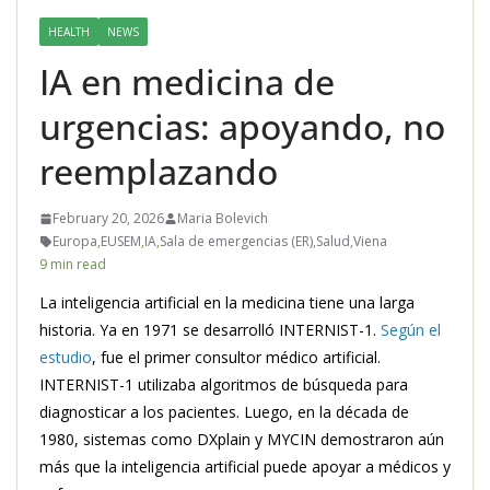
HEALTH
NEWS
IA en medicina de
urgencias: apoyando, no
reemplazando
February 20, 2026
Maria Bolevich
Europa
,
EUSEM
,
IA
,
Sala de emergencias (ER)
,
Salud
,
Viena
9 min read
La inteligencia artificial en la medicina tiene una larga
historia. Ya en 1971 se desarrolló INTERNIST-1.
Según el
estudio
, fue el primer consultor médico artificial.
INTERNIST-1 utilizaba algoritmos de búsqueda para
diagnosticar a los pacientes. Luego, en la década de
1980, sistemas como DXplain y MYCIN demostraron aún
más que la inteligencia artificial puede apoyar a médicos y