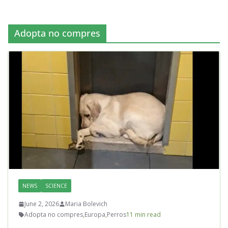
Adopta no compres
NEWS
SCIENCE
June 2, 2026
Maria Bolevich
Adopta no compres
,
Europa
,
Perros
11 min read