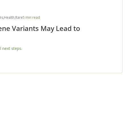
es
,
Health
,
Rare
5 min read
ene Variants May Lead to
 next steps.