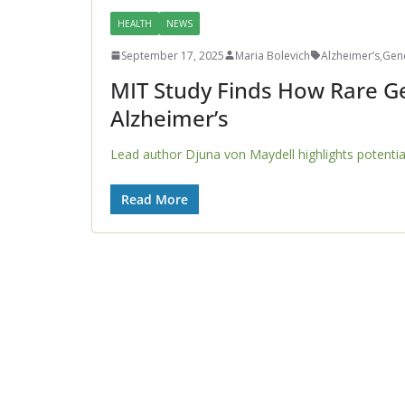
HEALTH
NEWS
September 17, 2025
Maria Bolevich
Alzheimer’s
,
Gen
MIT Study Finds How Rare G
Alzheimer’s
Lead author Djuna von Maydell highlights potential
Read More