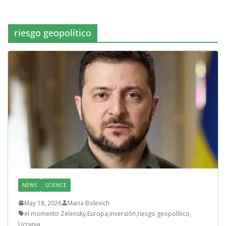
riesgo geopolítico
NEWS
SCIENCE
May 18, 2026
Maria Bolevich
el momento Zelensky
,
Europa
,
inversión
,
riesgo geopolítico
,
Ucrania